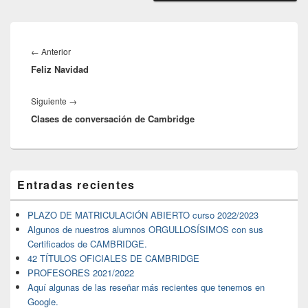
Navegación
de
←
Anterior
Entrada
entradas
Feliz Navidad
anterior:
Siguiente
→
Siguiente
Clases de conversación de Cambridge
entrada:
El
Entradas recientes
área
de
widget
PLAZO DE MATRICULACIÓN ABIERTO curso 2022/2023
barra
Algunos de nuestros alumnos ORGULLOSÍSIMOS con sus
lateral
Certificados de CAMBRIDGE.
primaria
42 TÍTULOS OFICIALES DE CAMBRIDGE
PROFESORES 2021/2022
Aquí algunas de las reseñar más recientes que tenemos en
Google.