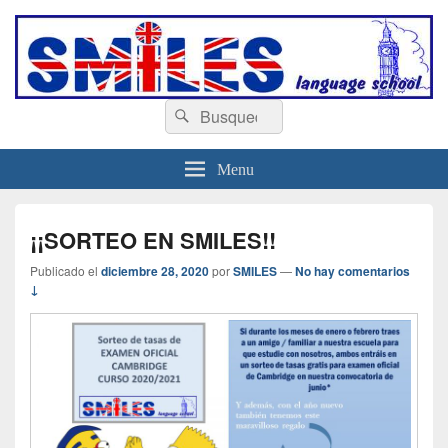
escuelasmiles.es
Escuela de ingles
Buscar
Buscar
por:
Menu
¡¡SORTEO EN SMILES!!
Publicado el
diciembre 28, 2020
por
SMILES
—
No hay comentarios
↓