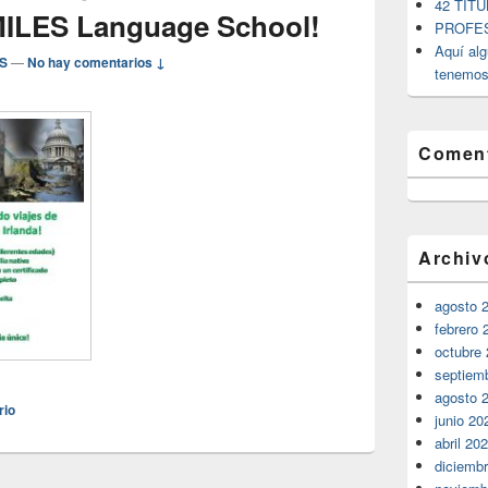
42 TÍT
MILES Language School!
PROFES
Aquí alg
S
—
No hay comentarios ↓
tenemos
Coment
Archiv
agosto 
febrero 
octubre
septiem
agosto 
rio
junio 20
abril 20
diciemb