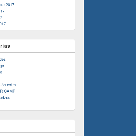
bre 2017
017
17
017
rías
ades
ge
fo
ión extra
R CAMP
orized