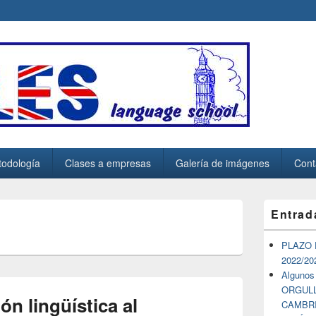
.es
odología
Clases a empresas
Galería de imágenes
Cont
El
Entrad
área
de
widget
PLAZO 
barra
2022/20
lateral
Algunos
primaria
ORGULLO
ón lingüística al
CAMBR