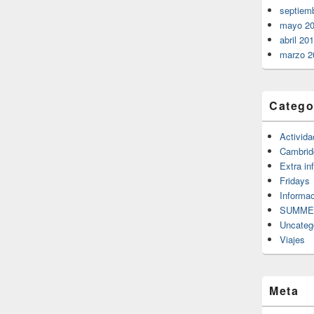
septiem
mayo 2
abril 20
marzo 2
Catego
Activid
Cambrid
Extra in
Fridays
Informac
SUMME
Uncateg
Viajes
Meta