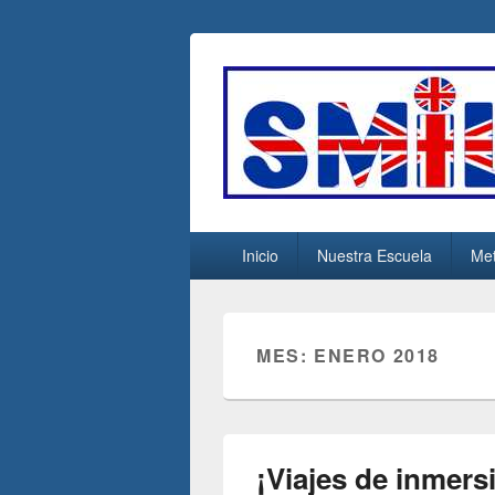
escuelasmiles
Escuela de ingles
Menú
Inicio
Nuestra Escuela
Met
principal
MES:
ENERO 2018
¡Viajes de inmersi