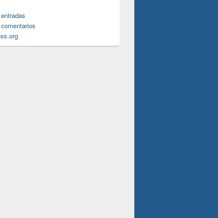
 entradas
 comentarios
ss.org