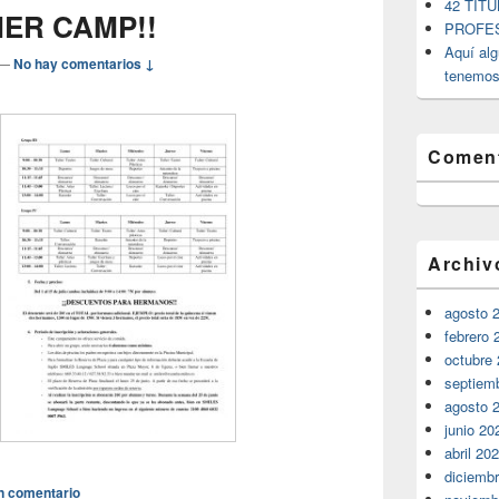
42 TÍT
MER CAMP!!
PROFES
Aquí alg
—
No hay comentarios ↓
tenemos
Coment
Archiv
agosto 
febrero 
octubre
septiem
agosto 
junio 20
abril 20
diciemb
n comentario