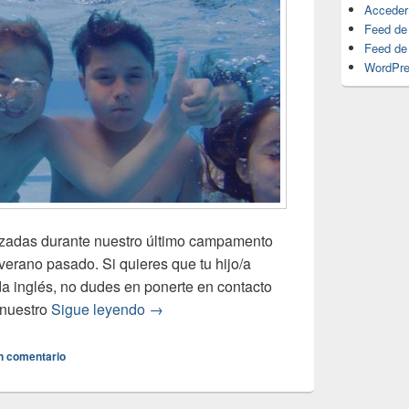
Acceder
Feed de
Feed de
WordPre
lizadas durante nuestro último campamento
verano pasado. Si quieres que tu hijo/a
da inglés, no dudes en ponerte en contacto
 nuestro
Sigue leyendo
SUMMER CAMP
→
n comentario