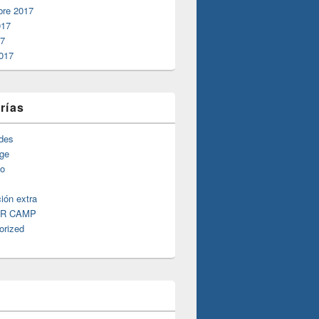
bre 2017
017
17
017
rías
ades
ge
fo
ión extra
R CAMP
orized