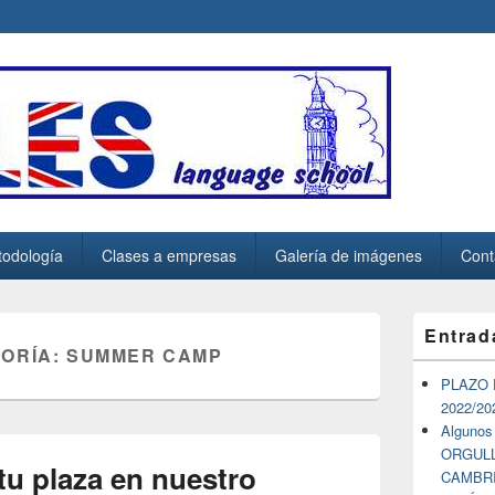
.es
odología
Clases a empresas
Galería de imágenes
Cont
El
Entrad
área
GORÍA:
SUMMER CAMP
de
widget
PLAZO 
barra
2022/20
lateral
Algunos
primaria
ORGULLO
tu plaza en nuestro
CAMBR