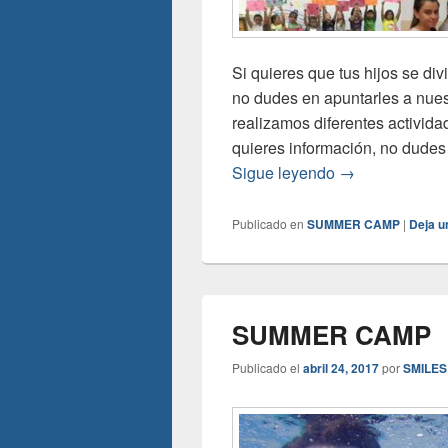
Si quieres que tus hijos se di
no dudes en apuntarles a n
realizamos diferentes activi
quieres información, no dudes
Sigue leyendo
ABIERTO PLA
→
Publicado en
SUMMER CAMP
|
Deja u
SUMMER CAMP
Publicado el
abril 24, 2017
por
SMILES