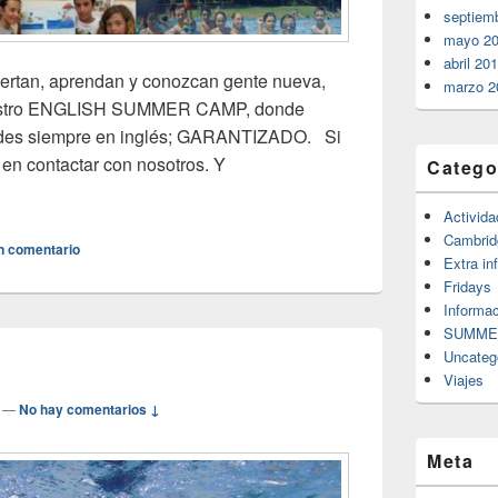
septiem
mayo 2
abril 20
viertan, aprendan y conozcan gente nueva,
marzo 2
uestro ENGLISH SUMMER CAMP, donde
dades siempre en inglés; GARANTIZADO. Si
 en contactar con nosotros. Y
Catego
ZO MATRICULACIÓN PARA ENGLISH SUMMER CAMP
Activid
Cambrid
n comentario
Extra in
Fridays
Informac
SUMME
Uncateg
Viajes
—
No hay comentarios ↓
Meta