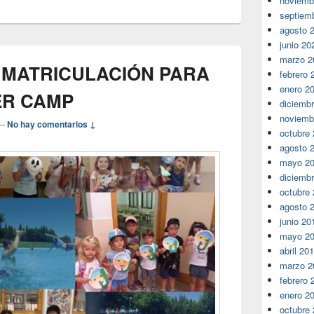
noviemb
septiem
agosto 
junio 20
marzo 2
 MATRICULACIÓN PARA
febrero 
enero 2
ER CAMP
diciemb
noviemb
—
No hay comentarios ↓
octubre
agosto 
mayo 2
diciemb
octubre
agosto 
junio 20
mayo 2
abril 20
marzo 2
febrero 
enero 2
octubre