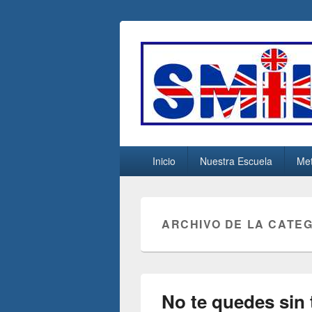
escuelasmiles
Escuela de ingles
Menú
Inicio
Nuestra Escuela
Met
principal
ARCHIVO DE LA CATE
No te quedes sin 