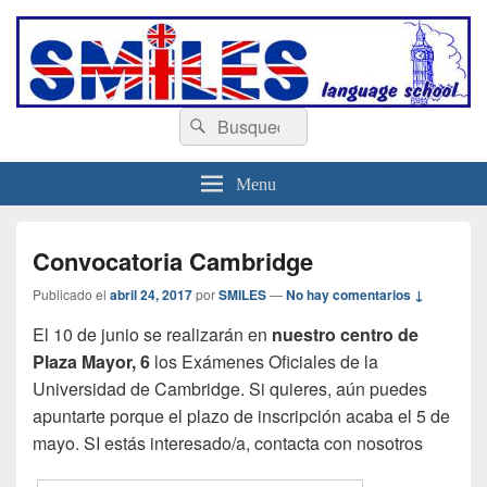
escuelasmiles.es
Escuela de ingles
Buscar
Buscar
por:
Menu
Convocatoria Cambridge
Publicado el
abril 24, 2017
por
SMILES
—
No hay comentarios ↓
El 10 de junio se realizarán en
nuestro centro de
Plaza Mayor, 6
los Exámenes Oficiales de la
Universidad de Cambridge. Si quieres, aún puedes
apuntarte porque el plazo de inscripción acaba el 5 de
mayo. SI estás interesado/a, contacta con nosotros