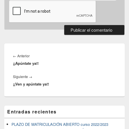
Navegación
de
←
Anterior
Entrada
entradas
¡¡Apúntate ya!!
anterior:
Siguiente
→
Siguiente
¡¡Ven y apúntate ya!!
entrada:
El
Entradas recientes
área
de
widget
PLAZO DE MATRICULACIÓN ABIERTO curso 2022/2023
barra