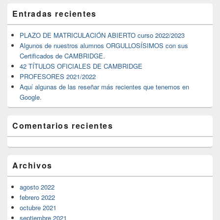
El
Entradas recientes
área
de
widget
PLAZO DE MATRICULACIÓN ABIERTO curso 2022/2023
barra
Algunos de nuestros alumnos ORGULLOSÍSIMOS con sus
lateral
Certificados de CAMBRIDGE.
primaria
42 TÍTULOS OFICIALES DE CAMBRIDGE
PROFESORES 2021/2022
Aquí algunas de las reseñar más recientes que tenemos en
Google.
Comentarios recientes
Archivos
agosto 2022
febrero 2022
octubre 2021
septiembre 2021