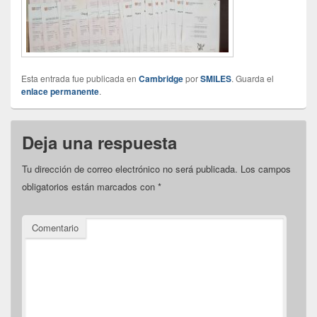
Esta entrada fue publicada en
Cambridge
por
SMILES
. Guarda el
enlace permanente
.
Deja una respuesta
Tu dirección de correo electrónico no será publicada.
Los campos
obligatorios están marcados con
*
Comentario