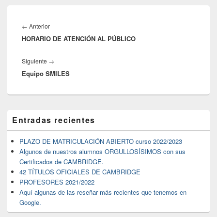
Navegación
de
←
Anterior
Entrada
entradas
HORARIO DE ATENCIÓN AL PÚBLICO
anterior:
Siguiente
→
Siguiente
Equipo SMILES
entrada:
El
Entradas recientes
área
de
widget
PLAZO DE MATRICULACIÓN ABIERTO curso 2022/2023
barra
Algunos de nuestros alumnos ORGULLOSÍSIMOS con sus
lateral
Certificados de CAMBRIDGE.
primaria
42 TÍTULOS OFICIALES DE CAMBRIDGE
PROFESORES 2021/2022
Aquí algunas de las reseñar más recientes que tenemos en
Google.