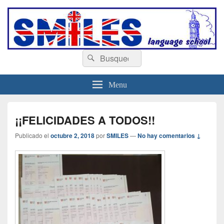
escuelasmiles.es
Escuela de ingles
Buscar
Buscar
por:
Menu
¡¡FELICIDADES A TODOS!!
Publicado el
octubre 2, 2018
por
SMILES
—
No hay comentarios ↓