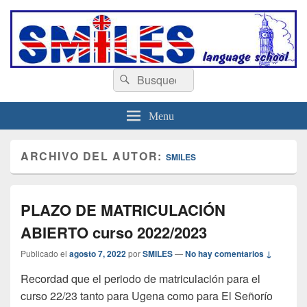
escuelasmiles.es
Escuela de ingles
Buscar
Buscar
por:
Menu
ARCHIVO DEL AUTOR:
SMILES
PLAZO DE MATRICULACIÓN
ABIERTO curso 2022/2023
Publicado el
agosto 7, 2022
por
SMILES
—
No hay comentarios ↓
Recordad que el periodo de matriculación para el
curso 22/23 tanto para Ugena como para El Señorío