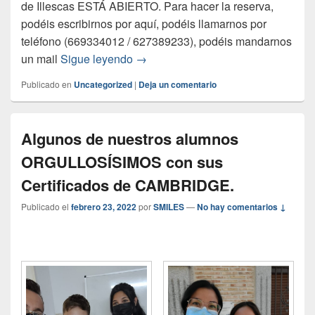
de Illescas ESTÁ ABIERTO. Para hacer la reserva,
podéis escribirnos por aquí, podéis llamarnos por
teléfono (669334012 / 627389233), podéis mandarnos
un mail
Sigue leyendo
PLAZO DE MATRICULACIÓN ABIER
→
Publicado en
Uncategorized
|
Deja un comentario
Algunos de nuestros alumnos
ORGULLOSÍSIMOS con sus
Certificados de CAMBRIDGE.
Publicado el
febrero 23, 2022
por
SMILES
—
No hay comentarios ↓