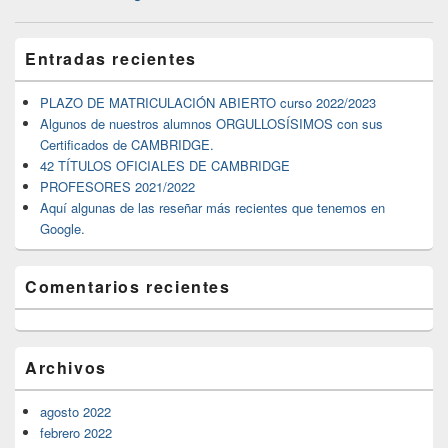
de
entradas
El
Entradas recientes
área
de
widget
PLAZO DE MATRICULACIÓN ABIERTO curso 2022/2023
barra
Algunos de nuestros alumnos ORGULLOSÍSIMOS con sus
lateral
Certificados de CAMBRIDGE.
primaria
42 TÍTULOS OFICIALES DE CAMBRIDGE
PROFESORES 2021/2022
Aquí algunas de las reseñar más recientes que tenemos en
Google.
Comentarios recientes
Archivos
agosto 2022
febrero 2022