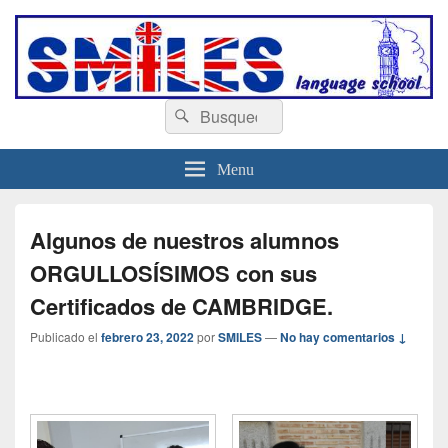
escuelasmiles.es
Escuela de ingles
Buscar
Buscar
por:
Menu
Algunos de nuestros alumnos
ORGULLOSÍSIMOS con sus
Certificados de CAMBRIDGE.
Publicado el
febrero 23, 2022
por
SMILES
—
No hay comentarios ↓