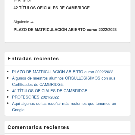
entradas
42 TÍTULOS OFICIALES DE CAMBRIDGE
anterior:
Siguiente
→
Siguiente
PLAZO DE MATRICULACIÓN ABIERTO curso 2022/2023
entrada:
El
Entradas recientes
área
de
widget
PLAZO DE MATRICULACIÓN ABIERTO curso 2022/2023
barra
Algunos de nuestros alumnos ORGULLOSÍSIMOS con sus
lateral
Certificados de CAMBRIDGE.
primaria
42 TÍTULOS OFICIALES DE CAMBRIDGE
PROFESORES 2021/2022
Aquí algunas de las reseñar más recientes que tenemos en
Google.
Comentarios recientes