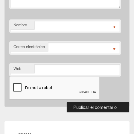
Nombre
*
Correo electrónico
*
Web
Navegación
de
←
Anterior
Entrada