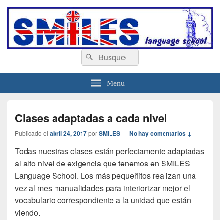
escuelasmiles.es
Escuela de ingles
Buscar
Buscar
por:
Menu
Clases adaptadas a cada nivel
Publicado el
abril 24, 2017
por
SMILES
—
No hay comentarios ↓
Todas nuestras clases están perfectamente adaptadas
al alto nivel de exigencia que tenemos en SMILES
Language School. Los más pequeñitos realizan una
vez al mes manualidades para interiorizar mejor el
vocabulario correspondiente a la unidad que están
viendo.