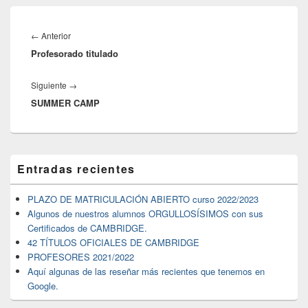
Navegación
de
←
Anterior
Entrada
entradas
Profesorado titulado
anterior:
Siguiente
→
Siguiente
SUMMER CAMP
entrada:
El
Entradas recientes
área
de
widget
PLAZO DE MATRICULACIÓN ABIERTO curso 2022/2023
barra
Algunos de nuestros alumnos ORGULLOSÍSIMOS con sus
lateral
Certificados de CAMBRIDGE.
primaria
42 TÍTULOS OFICIALES DE CAMBRIDGE
PROFESORES 2021/2022
Aquí algunas de las reseñar más recientes que tenemos en
Google.